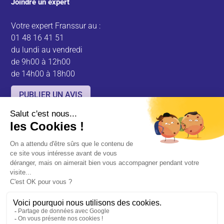
Joindre un expert
Votre expert Franssur au :
01 48 16 41 51
du lundi au vendredi
de 9h00 à 12h00
de 14h00 à 18h00
PUBLIER UN AVIS
Votre avis est précieux pour nous !
Partagez votre expérience et aidez-nous à améliorer nos services en
laissant un commentaire.
@ 2000 Franssur. Tous droits réservés
ASR Groupe
Contact
Mentions légales